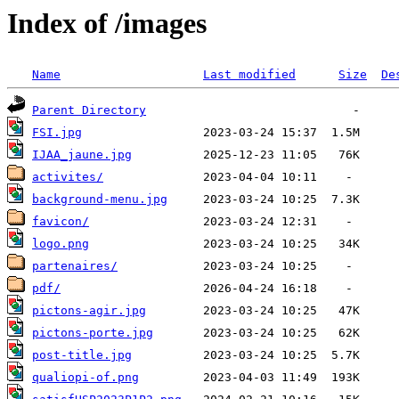
Index of /images
Name
Last modified
Size
De
Parent Directory
FSI.jpg
IJAA_jaune.jpg
activites/
background-menu.jpg
favicon/
logo.png
partenaires/
pdf/
pictons-agir.jpg
pictons-porte.jpg
post-title.jpg
qualiopi-of.png