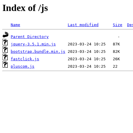
Index of /js
Name
Last modified
Size
De
Parent Directory
jquery-3.5.1.min.js
bootstrap.bundle.min.js
fastclick.js
pluscom.js