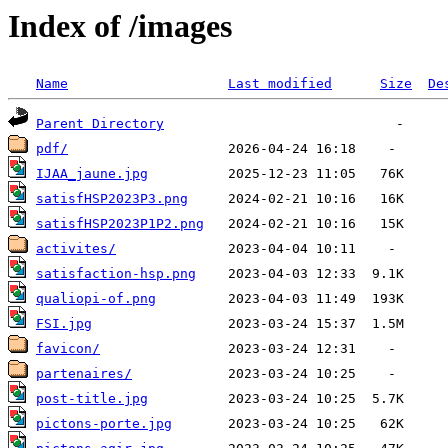
Index of /images
Name
Last modified
Size
De
Parent Directory
pdf/
IJAA_jaune.jpg
satisfHSP2023P3.png
satisfHSP2023P1P2.png
activites/
satisfaction-hsp.png
qualiopi-of.png
FSI.jpg
favicon/
partenaires/
post-title.jpg
pictons-porte.jpg