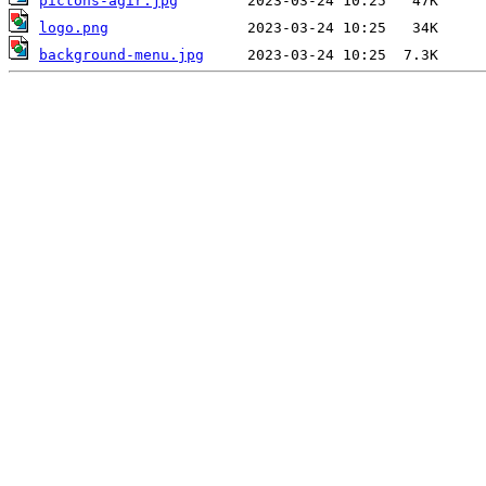
pictons-agir.jpg
logo.png
background-menu.jpg